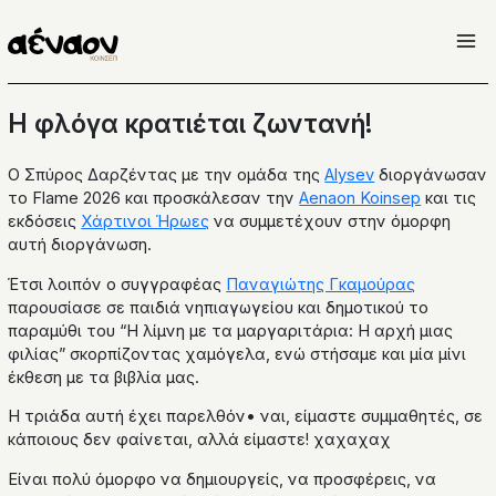
Μετάβαση
στο
περιεχόμενο
Η φλόγα κρατιέται ζωντανή!
Ο Σπύρος Δαρζέντας με την ομάδα της
Alysev
διοργάνωσαν
το Flame 2026 και προσκάλεσαν την
Aenaon Koinsep
και τις
εκδόσεις
Χάρτινοι Ήρωες
να συμμετέχουν στην όμορφη
αυτή διοργάνωση.
Έτσι λοιπόν ο συγγραφέας
Παναγιώτης Γκαμούρας
παρουσίασε σε παιδιά νηπιαγωγείου και δημοτικού το
παραμύθι του “Η λίμνη με τα μαργαριτάρια: Η αρχή μιας
φιλίας” σκορπίζοντας χαμόγελα, ενώ στήσαμε και μία μίνι
έκθεση με τα βιβλία μας.
Η τριάδα αυτή έχει παρελθόν• ναι, είμαστε συμμαθητές, σε
κάποιους δεν φαίνεται, αλλά είμαστε! χαχαχαχ
Είναι πολύ όμορφο να δημιουργείς, να προσφέρεις, να