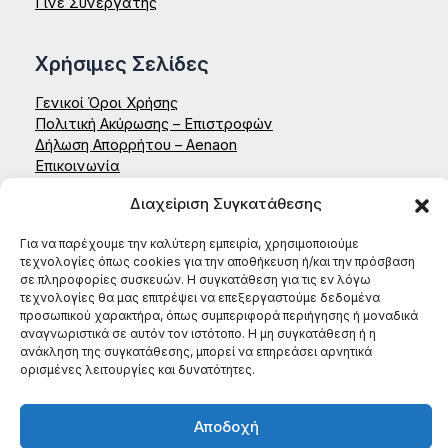
Γίνε Συνεργάτης
Χρήσιμες Σελίδες
Γενικοί Όροι Χρήσης
Πολιτική Ακύρωσης – Επιστροφών
Δήλωση Απορρήτου – Aenaon
Επικοινωνία
Διαχείριση Συγκατάθεσης
ΑΕΝΑΟΝ ΚΟΙΝΣΕΠ
Έδρα: Ζαΐμη 35, 27131, Πύργος Ηλείας
Για να παρέχουμε την καλύτερη εμπειρία, χρησιμοποιούμε
ΑΦΜ: 996784522
τεχνολογίες όπως cookies για την αποθήκευση ή/και την πρόσβαση
ΤΗΛ: (+30) 698 199 8604
σε πληροφορίες συσκευών. Η συγκατάθεση για τις εν λόγω
τεχνολογίες θα μας επιτρέψει να επεξεργαστούμε δεδομένα
προσωπικού χαρακτήρα, όπως συμπεριφορά περιήγησης ή μοναδικά
αναγνωριστικά σε αυτόν τον ιστότοπο. Η μη συγκατάθεση ή η
ανάκληση της συγκατάθεσης, μπορεί να επηρεάσει αρνητικά
ορισμένες λειτουργίες και δυνατότητες.
Αποδοχή