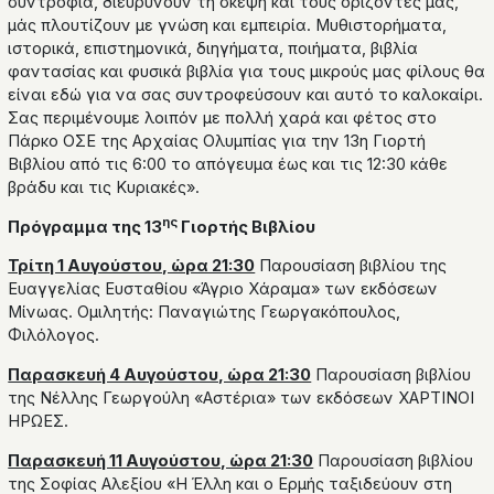
συντροφιά, διευρύνουν τη σκέψη και τους ορίζοντές μας,
μάς πλουτίζουν με γνώση και εμπειρία. Μυθιστορήματα,
ιστορικά, επιστημονικά, διηγήματα, ποιήματα, βιβλία
φαντασίας και φυσικά βιβλία για τους μικρούς μας φίλους θα
είναι εδώ για να σας συντροφεύσουν και αυτό το καλοκαίρι.
Σας περιμένουμε λοιπόν με πολλή χαρά και φέτος στο
Πάρκο ΟΣΕ της Αρχαίας Ολυμπίας για την 13η Γιορτή
Βιβλίου από τις 6:00 το απόγευμα έως και τις 12:30 κάθε
βράδυ και τις Κυριακές».
ης
Πρόγραμμα της 13
Γιορτής Βιβλίου
Τρίτη 1 Αυγούστου, ώρα 21:30
Παρουσίαση βιβλίου της
Ευαγγελίας Ευσταθίου «Άγριο Χάραμα» των εκδόσεων
Μίνωας. Ομιλητής: Παναγιώτης Γεωργακόπουλος,
Φιλόλογος.
Παρασκευή 4 Αυγούστου, ώρα 21:30
Παρουσίαση βιβλίου
της Νέλλης Γεωργούλη «Αστέρια» των εκδόσεων ΧΑΡΤΙΝΟΙ
ΗΡΩΕΣ.
Παρασκευή 11 Αυγούστου, ώρα 21:30
Παρουσίαση βιβλίου
της Σοφίας Αλεξίου «Η Έλλη και ο Ερμής ταξιδεύουν στη