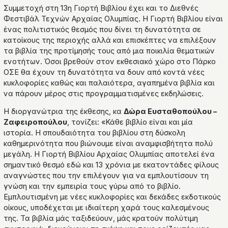
Συμμετοχή στη 13η Γιορτή Βιβλίου έχει και το Διεθνές
Φεστιβάλ Τεχνών Αρχαίας Ολυμπίας. Η Γιορτή Βιβλίου είναι
ένας πολιτιστικός θεσμός που δίνει τη δυνατότητα σε
κατοίκους της περιοχής αλλά και επισκέπτες να επιλέξουν
τα βιβλία της προτίμησής τους από μια ποικιλία θεματικών
ενοτήτων. Όσοι βρεθούν στον εκθεσιακό χώρο στο Πάρκο
ΟΣΕ θα έχουν τη δυνατότητα να δουν από κοντά νέες
κυκλοφορίες καθώς και παλαιότερα, αγαπημένα βιβλία και
να πάρουν μέρος στις προγραμματισμένες εκδηλώσεις.
Η διοργανώτρια της έκθεσης, κα
Δώρα Ευσταθοπούλου –
Ζαφειροπούλου
, τονίζει: «Κάθε βιβλίο είναι και μία
ιστορία. Η σπουδαιότητα του βιβλίου στη δύσκολη
καθημερινότητα που βιώνουμε είναι αναμφισβήτητα πολύ
μεγάλη. Η Γιορτή Βιβλίου Αρχαίας Ολυμπίας αποτελεί ένα
σημαντικό θεσμό εδώ και 13 χρόνια με εκατοντάδες φίλους
αναγνώστες που την επιλέγουν για να εμπλουτίσουν τη
γνώση και την εμπειρία τους γύρω από το βιβλίο.
Εμπλουτισμένη με νέες κυκλοφορίες και δεκάδες εκδοτικούς
οίκους, υποδέχεται με ιδιαίτερη χαρά τους καλεσμένους
της. Τα βιβλία μάς ταξιδεύουν, μάς κρατούν πολύτιμη