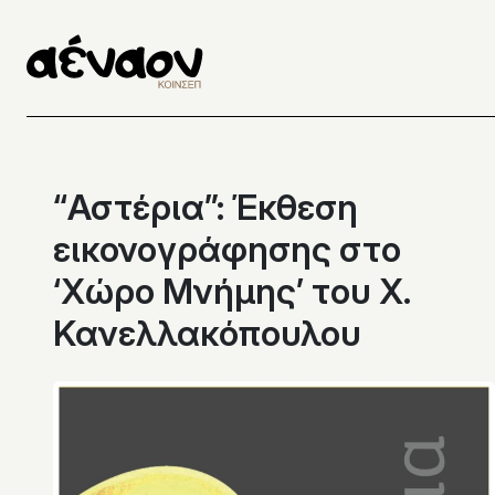
Μετάβαση
στο
περιεχόμενο
“Αστέρια”: Έκθεση
εικονογράφησης στο
‘Χώρο Μνήμης’ του Χ.
Κανελλακόπουλου