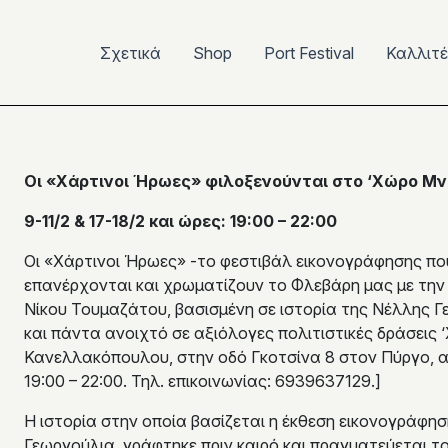
Σχετικά
Shop
Port Festival
Καλλιτ
Οι «Χάρτινοι Ήρωες» φιλοξενούνται στο ‘Χώρο Μ
9-11/2 & 17-18/2 και ώρες: 19:00 – 22:00
Οι «Χάρτινοι Ήρωες» -το φεστιβάλ εικονογράφησης π
επανέρχονται και χρωματίζουν το Φλεβάρη μας με την
Νίκου Τουμαζάτου, βασισμένη σε ιστορία της Νέλλης Γε
και πάντα ανοιχτό σε αξιόλογες πολιτιστικές δράσεις
Κανελλακόπουλου, στην οδό Γκοτσίνα 8 στον Πύργο, απ
19:00 – 22:00. Τηλ. επικοινωνίας: 6939637129.]
Η ιστορία στην οποία βασίζεται η έκθεση εικονογράφ
Γεωργούλια, γράφτηκε πριν καιρό και πραγματεύεται τ