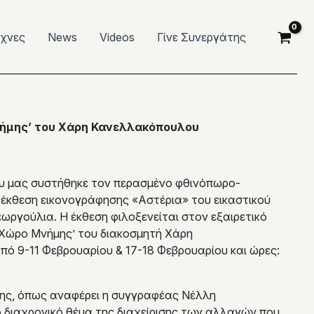
έχνες
News
Videos
Γίνε Συνεργάτης
νήμης’ του Χάρη Κανελλακόπουλου
ου μας συστήθηκε τον περασμένο φθινόπωρο-
 έκθεση εικονογράφησης «Αστέρια» του εικαστικού
ωργούλια. Η έκθεση φιλοξενείται στον εξαιρετικό
 ‘Χώρο Μνήμης’ του διακοσμητή Χάρη
ό 9-11 Φεβρουαρίου & 17-18 Φεβρουαρίου και ώρες:
ησης, όπως αναφέρει η συγγραφέας Νέλλη
ο διαχρονικό θέμα της διαχείρισης των αλλαγών που