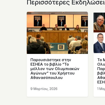
Περισσότερες Εκδηλώσει
Παρουσιάστηκε στην
Το 
ΕΣΗΕΑ το βιβλίο “Το
Ολυ
μέλλον των Ολυμπιακών
Παρ
Αγώνων” του Χρήστου
βιβ
Αθανασόπουλου
Αθα
ΕΣΗ
9 Μαρτίου, 2026
1 Μα