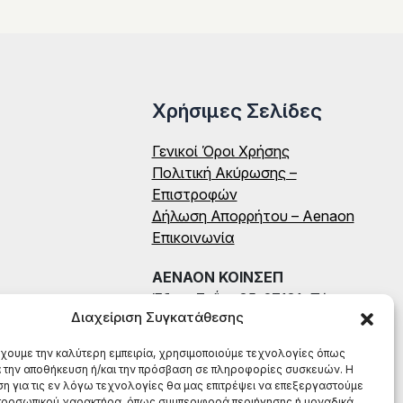
Χρήσιμες Σελίδες
Γενικοί Όροι Χρήσης
Πολιτική Ακύρωσης –
Επιστροφών
Δήλωση Απορρήτου – Aenaon
Επικοινωνία
ΑΕΝΑΟΝ ΚΟΙΝΣΕΠ
Έδρα: Ζαΐμη 35, 27131, Πύργος
Διαχείριση Συγκατάθεσης
Ηλείας
ΑΦΜ: 996784522
έχουμε την καλύτερη εμπειρία, χρησιμοποιούμε τεχνολογίες όπως
ΤΗΛ: (+30) 698 199 8604
α την αποθήκευση ή/και την πρόσβαση σε πληροφορίες συσκευών. Η
η για τις εν λόγω τεχνολογίες θα μας επιτρέψει να επεξεργαστούμε
ροσωπικού χαρακτήρα, όπως συμπεριφορά περιήγησης ή μοναδικά