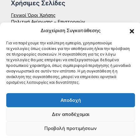
Χρήσιμες Σελίδες
Γενικοί Όροι Χρήσης
Πολιτική Ακύρωσης – Επιστροφών
Δήλωση Απορρήτου – Aenaon
Διαχείριση Συγκατάθεσης
Επικοινωνία
Για να παρέχουμε την καλύτερη εμπειρία, χρησιμοποιούμε
ΑΕΝΑΟΝ ΚΟΙΝΣΕΠ
τεχνολογίες όπως cookies για την αποθήκευση ή/και την πρόσβαση
Έδρα: Ζαΐμη 35, 27131, Πύργος Ηλείας
σε πληροφορίες συσκευών. Η συγκατάθεση για τις εν λόγω
τεχνολογίες θα μας επιτρέψει να επεξεργαστούμε δεδομένα
ΑΦΜ: 996784522
προσωπικού χαρακτήρα, όπως συμπεριφορά περιήγησης ή μοναδικά
ΤΗΛ: (+30) 698 199 8604
αναγνωριστικά σε αυτόν τον ιστότοπο. Η μη συγκατάθεση ή η
ανάκληση της συγκατάθεσης, μπορεί να επηρεάσει αρνητικά
ορισμένες λειτουργίες και δυνατότητες.
Αποδοχή
Δεν αποδέχομαι
Προβολή προτιμήσεων
Copyright © 2026 Aenaon | Built with
by
Onymia