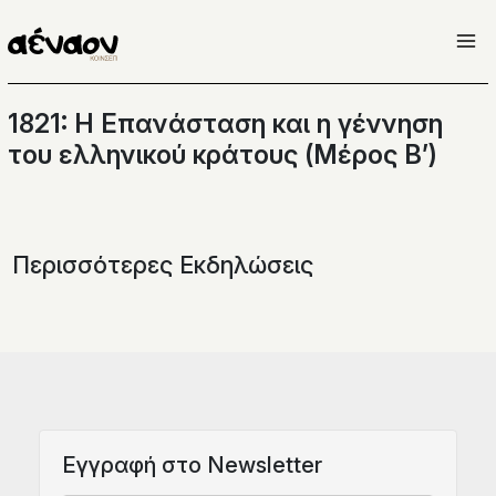
Μετάβαση
στο
περιεχόμενο
1821: Η Επανάσταση και η γέννηση
του ελληνικού κράτους (Μέρος Β’)
Περισσότερες Εκδηλώσεις
Eγγραφή στο Newsletter