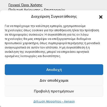
Γενικοί Όροι Χρήσης
Πολιτική Ακύρωσης – Επιστροφών
Δήλωση Απορρήτου – Aenaon
Διαχείριση Συγκατάθεσης
Επικοινωνία
Για να παρέχουμε την καλύτερη εμπειρία, χρησιμοποιούμε
ΑΕΝΑΟΝ ΚΟΙΝΣΕΠ
τεχνολογίες όπως cookies για την αποθήκευση ή/και την πρόσβαση
Έδρα: Ζαΐμη 35, 27131, Πύργος Ηλείας
σε πληροφορίες συσκευών. Η συγκατάθεση για τις εν λόγω
τεχνολογίες θα μας επιτρέψει να επεξεργαστούμε δεδομένα
ΑΦΜ: 996784522
προσωπικού χαρακτήρα, όπως συμπεριφορά περιήγησης ή μοναδικά
ΤΗΛ: (+30) 698 199 8604
αναγνωριστικά σε αυτόν τον ιστότοπο. Η μη συγκατάθεση ή η
ανάκληση της συγκατάθεσης, μπορεί να επηρεάσει αρνητικά
ορισμένες λειτουργίες και δυνατότητες.
Αποδοχή
Δεν αποδέχομαι
Προβολή προτιμήσεων
Copyright © 2026 Aenaon | Built with
by
Onymia
Δήλωση Απορρήτου – Aenaon