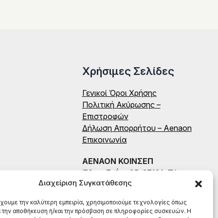
Χρήσιμες Σελίδες
Γενικοί Όροι Χρήσης
Πολιτική Ακύρωσης –
Επιστροφών
Δήλωση Απορρήτου – Aenaon
Επικοινωνία
ΑΕΝΑΟΝ ΚΟΙΝΣΕΠ
Έδρα: Ζαΐμη 35, 27131, Πύργος
Διαχείριση Συγκατάθεσης
Ηλείας
ΑΦΜ: 996784522
έχουμε την καλύτερη εμπειρία, χρησιμοποιούμε τεχνολογίες όπως
ΤΗΛ: (+30) 698 199 8604
α την αποθήκευση ή/και την πρόσβαση σε πληροφορίες συσκευών. Η