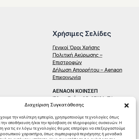
Χρήσιμες Σελίδες
Γενικοί Όροι Χρήσης
Πολιτική Ακύρωσης –
Επιστροφών
Δήλωση Απορρήτου – Aenaon
Επικοινωνία
ΑΕΝΑΟΝ ΚΟΙΝΣΕΠ
Έδρα: Ζαΐμη 35, 27131, Πύργος
Διαχείριση Συγκατάθεσης
Ηλείας
ΑΦΜ: 996784522
έχουμε την καλύτερη εμπειρία, χρησιμοποιούμε τεχνολογίες όπως
ΤΗΛ: (+30) 698 199 8604
α την αποθήκευση ή/και την πρόσβαση σε πληροφορίες συσκευών. Η
η για τις εν λόγω τεχνολογίες θα μας επιτρέψει να επεξεργαστούμε
ροσωπικού χαρακτήρα, όπως συμπεριφορά περιήγησης ή μοναδικά