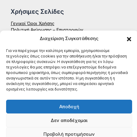
Χρήσιμες Σελίδες
Γενικοί Όροι Χρήσης
Πολιτική Ακύρωσης – Επιστροφών
Δήλωση Απορρήτου – Aenaon
Διαχείριση Συγκατάθεσης
Επικοινωνία
Για να παρέχουμε την καλύτερη εμπειρία, χρησιμοποιούμε
ΑΕΝΑΟΝ ΚΟΙΝΣΕΠ
τεχνολογίες όπως cookies για την αποθήκευση ή/και την πρόσβαση
Έδρα: Ζαΐμη 35, 27131, Πύργος Ηλείας
σε πληροφορίες συσκευών. Η συγκατάθεση για τις εν λόγω
τεχνολογίες θα μας επιτρέψει να επεξεργαστούμε δεδομένα
ΑΦΜ: 996784522
προσωπικού χαρακτήρα, όπως συμπεριφορά περιήγησης ή μοναδικά
ΤΗΛ: (+30) 698 199 8604
αναγνωριστικά σε αυτόν τον ιστότοπο. Η μη συγκατάθεση ή η
ανάκληση της συγκατάθεσης, μπορεί να επηρεάσει αρνητικά
ορισμένες λειτουργίες και δυνατότητες.
Αποδοχή
Δεν αποδέχομαι
Προβολή προτιμήσεων