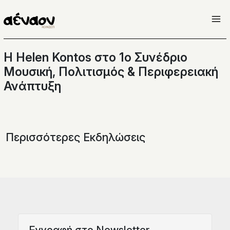
Μετάβαση
στο
περιεχόμενο
Η Helen Kontos στο 1ο Συνέδριο
Μουσική, Πολιτισμός & Περιφερειακή
Ανάπτυξη
Περισσότερες Εκδηλώσεις
Eγγραφή στο Newsletter