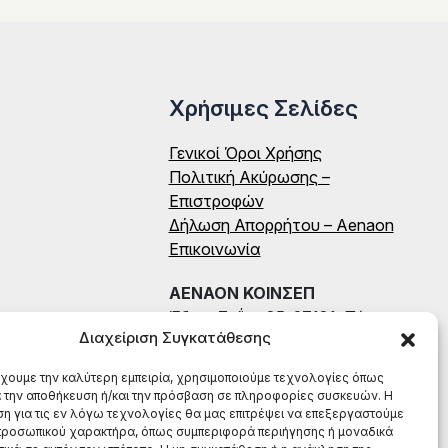
Χρήσιμες Σελίδες
Γενικοί Όροι Χρήσης
Πολιτική Ακύρωσης –
Επιστροφών
Δήλωση Απορρήτου – Aenaon
Επικοινωνία
ΑΕΝΑΟΝ ΚΟΙΝΣΕΠ
Έδρα: Ζαΐμη 35, 27131, Πύργος
Διαχείριση Συγκατάθεσης
Ηλείας
ΑΦΜ: 996784522
έχουμε την καλύτερη εμπειρία, χρησιμοποιούμε τεχνολογίες όπως
ΤΗΛ: (+30) 698 199 8604
α την αποθήκευση ή/και την πρόσβαση σε πληροφορίες συσκευών. Η
η για τις εν λόγω τεχνολογίες θα μας επιτρέψει να επεξεργαστούμε
ροσωπικού χαρακτήρα, όπως συμπεριφορά περιήγησης ή μοναδικά