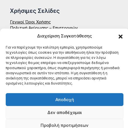
Χρήσιμες Σελίδες
Γενικοί Όροι Χρήσης
Πολιτική Ακύρωσης – Επιστροφών
Δήλωση Απορρήτου – Aenaon
Διαχείριση Συγκατάθεσης
Επικοινωνία
Για να παρέχουμε την καλύτερη εμπειρία, χρησιμοποιούμε
ΑΕΝΑΟΝ ΚΟΙΝΣΕΠ
τεχνολογίες όπως cookies για την αποθήκευση ή/και την πρόσβαση
Έδρα: Ζαΐμη 35, 27131, Πύργος Ηλείας
σε πληροφορίες συσκευών. Η συγκατάθεση για τις εν λόγω
τεχνολογίες θα μας επιτρέψει να επεξεργαστούμε δεδομένα
ΑΦΜ: 996784522
προσωπικού χαρακτήρα, όπως συμπεριφορά περιήγησης ή μοναδικά
ΤΗΛ: (+30) 698 199 8604
αναγνωριστικά σε αυτόν τον ιστότοπο. Η μη συγκατάθεση ή η
ανάκληση της συγκατάθεσης, μπορεί να επηρεάσει αρνητικά
ορισμένες λειτουργίες και δυνατότητες.
Αποδοχή
Δεν αποδέχομαι
Προβολή προτιμήσεων