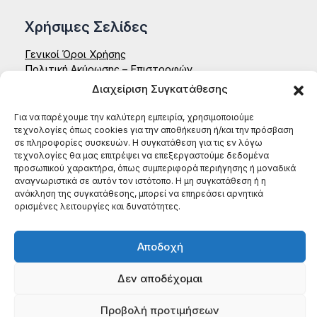
Χρήσιμες Σελίδες
Γενικοί Όροι Χρήσης
Πολιτική Ακύρωσης – Επιστροφών
Δήλωση Απορρήτου – Aenaon
Διαχείριση Συγκατάθεσης
Επικοινωνία
Για να παρέχουμε την καλύτερη εμπειρία, χρησιμοποιούμε
ΑΕΝΑΟΝ ΚΟΙΝΣΕΠ
τεχνολογίες όπως cookies για την αποθήκευση ή/και την πρόσβαση
Έδρα: Ζαΐμη 35, 27131, Πύργος Ηλείας
σε πληροφορίες συσκευών. Η συγκατάθεση για τις εν λόγω
τεχνολογίες θα μας επιτρέψει να επεξεργαστούμε δεδομένα
ΑΦΜ: 996784522
προσωπικού χαρακτήρα, όπως συμπεριφορά περιήγησης ή μοναδικά
ΤΗΛ: (+30) 698 199 8604
αναγνωριστικά σε αυτόν τον ιστότοπο. Η μη συγκατάθεση ή η
ανάκληση της συγκατάθεσης, μπορεί να επηρεάσει αρνητικά
ορισμένες λειτουργίες και δυνατότητες.
Αποδοχή
Δεν αποδέχομαι
Προβολή προτιμήσεων