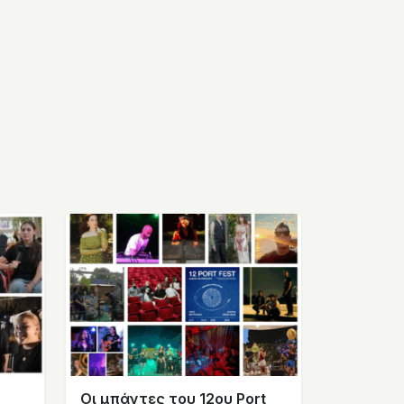
υ
Οι μπάντες του 12ου Port