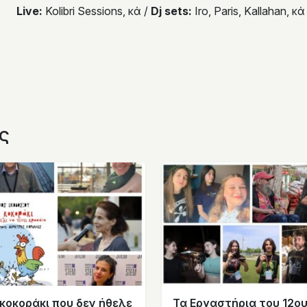
Live:
Kolibri Sessions, κά /
Dj sets:
Iro, Paris, Kallahan, κά
ς
 κοκοράκι που δεν ήθελε
Τα Εργαστήρια του 12ο