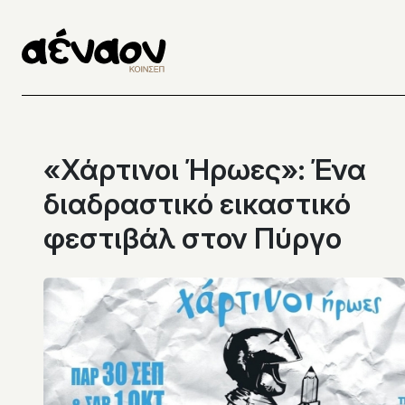
Μετάβαση
στο
περιεχόμενο
«Χάρτινοι Ήρωες»: Ένα
διαδραστικό εικαστικό
φεστιβάλ στον Πύργο