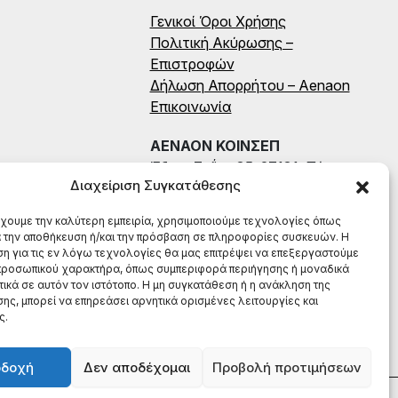
Γενικοί Όροι Χρήσης
Πολιτική Ακύρωσης –
Επιστροφών
Δήλωση Απορρήτου – Aenaon
Επικοινωνία
ΑΕΝΑΟΝ ΚΟΙΝΣΕΠ
Έδρα: Ζαΐμη 35, 27131, Πύργος
Διαχείριση Συγκατάθεσης
Ηλείας
ΑΦΜ: 996784522
έχουμε την καλύτερη εμπειρία, χρησιμοποιούμε τεχνολογίες όπως
ΤΗΛ: (+30) 698 199 8604
α την αποθήκευση ή/και την πρόσβαση σε πληροφορίες συσκευών. Η
η για τις εν λόγω τεχνολογίες θα μας επιτρέψει να επεξεργαστούμε
ροσωπικού χαρακτήρα, όπως συμπεριφορά περιήγησης ή μοναδικά
ικά σε αυτόν τον ιστότοπο. Η μη συγκατάθεση ή η ανάκληση της
ης, μπορεί να επηρεάσει αρνητικά ορισμένες λειτουργίες και
ς.
οδοχή
Δεν αποδέχομαι
Προβολή προτιμήσεων