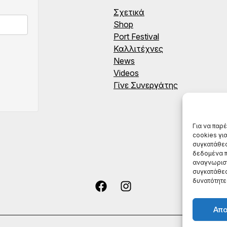
Σχετικά
Shop
Port Festival
Καλλιτέχνες
News
Videos
Γίνε Συνεργάτης
Για να παρ
cookies γι
συγκατάθεσ
δεδομένα π
αναγνωριστ
συγκατάθεσ
δυνατότητε
Απ