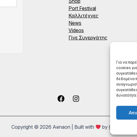
Shop
Port Festival
Καλλιτέχνες
News
Videos
Γίνε Συνεργάτης
Για να παρ
cookies γι
συγκατάθεσ
δεδομένα π
αναγνωριστ
συγκατάθεσ
δυνατότητε
Απ
Copyright © 2026 Aenaon | Built with
by
Onymia