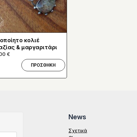
οποίητο κολιέ
ζίας & μαργαριτάρι
,00
€
ΠΡΟΣΘΗΚΗ
News
Σχετικά