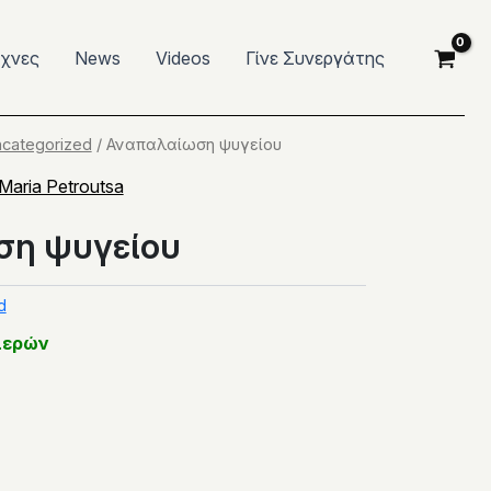
έχνες
News
Videos
Γίνε Συνεργάτης
categorized
/ Αναπαλαίωση ψυγείου
Maria Petroutsa
ση ψυγείου
d
μερών