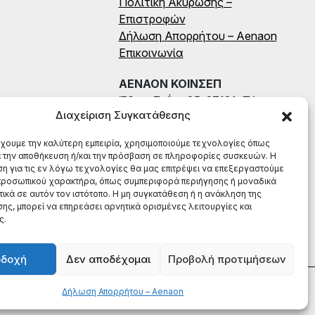
Πολιτική Ακύρωσης –
Επιστροφών
Δήλωση Απορρήτου – Aenaon
Επικοινωνία
ΑΕΝΑΟΝ ΚΟΙΝΣΕΠ
Έδρα: Ζαΐμη 35, 27131, Πύργος
Διαχείριση Συγκατάθεσης
Ηλείας
ΑΦΜ: 996784522
έχουμε την καλύτερη εμπειρία, χρησιμοποιούμε τεχνολογίες όπως
ΤΗΛ: (+30) 698 199 8604
α την αποθήκευση ή/και την πρόσβαση σε πληροφορίες συσκευών. Η
η για τις εν λόγω τεχνολογίες θα μας επιτρέψει να επεξεργαστούμε
ροσωπικού χαρακτήρα, όπως συμπεριφορά περιήγησης ή μοναδικά
ικά σε αυτόν τον ιστότοπο. Η μη συγκατάθεση ή η ανάκληση της
ης, μπορεί να επηρεάσει αρνητικά ορισμένες λειτουργίες και
ς.
οδοχή
Δεν αποδέχομαι
Προβολή προτιμήσεων
Δήλωση Απορρήτου – Aenaon