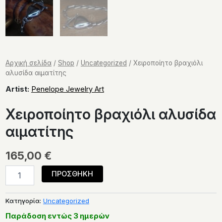
Αρχική σελίδα
/
Shop
/
Uncategorized
/ Χειροποίητο βραχιόλι
αλυσίδα αιματίτης
Artist:
Penelope Jewelry Art
Χειροποίητο βραχιόλι αλυσίδα
αιματίτης
165,00
€
Χειροποίητο
ΠΡΟΣΘΗΚΗ
βραχιόλι
αλυσίδα
αιματίτης
Κατηγορία:
Uncategorized
ποσότητα
Παράδοση εντώς 3 ημερών