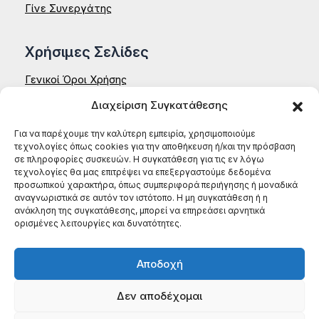
Γίνε Συνεργάτης
Χρήσιμες Σελίδες
Γενικοί Όροι Χρήσης
Πολιτική Ακύρωσης – Επιστροφών
Διαχείριση Συγκατάθεσης
Δήλωση Απορρήτου – Aenaon
Επικοινωνία
Για να παρέχουμε την καλύτερη εμπειρία, χρησιμοποιούμε
τεχνολογίες όπως cookies για την αποθήκευση ή/και την πρόσβαση
ΑΕΝΑΟΝ ΚΟΙΝΣΕΠ
σε πληροφορίες συσκευών. Η συγκατάθεση για τις εν λόγω
Έδρα: Ζαΐμη 35, 27131, Πύργος Ηλείας
τεχνολογίες θα μας επιτρέψει να επεξεργαστούμε δεδομένα
ΑΦΜ: 996784522
προσωπικού χαρακτήρα, όπως συμπεριφορά περιήγησης ή μοναδικά
ΤΗΛ: (+30) 698 199 8604
αναγνωριστικά σε αυτόν τον ιστότοπο. Η μη συγκατάθεση ή η
ανάκληση της συγκατάθεσης, μπορεί να επηρεάσει αρνητικά
ορισμένες λειτουργίες και δυνατότητες.
Αποδοχή
Δεν αποδέχομαι